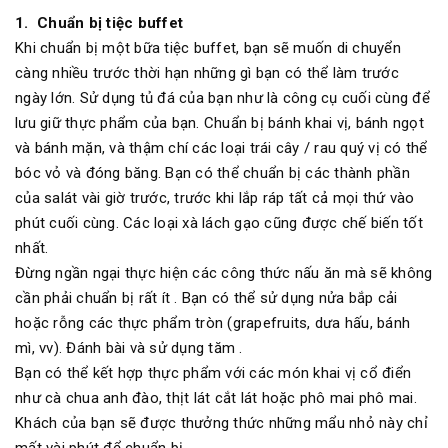
1. Chuẩn bị tiệc buffet
Khi chuẩn bị một bữa tiệc buffet, bạn sẽ muốn di chuyển
càng nhiều trước thời hạn những gì bạn có thể làm trước
ngày lớn. Sử dụng tủ đá của bạn như là công cụ cuối cùng để
lưu giữ thực phẩm của bạn. Chuẩn bị bánh khai vị, bánh ngọt
và bánh mặn, và thậm chí các loại trái cây / rau quý vị có thể
bóc vỏ và đóng băng. Bạn có thể chuẩn bị các thành phần
của salát vài giờ trước, trước khi lắp ráp tất cả mọi thứ vào
phút cuối cùng. Các loại xà lách gạo cũng được chế biến tốt
nhất.
Đừng ngần ngại thực hiện các công thức nấu ăn mà sẽ không
cần phải chuẩn bị rất ít . Bạn có thể sử dụng nửa bắp cải
hoặc rỗng các thực phẩm tròn (grapefruits, dưa hấu, bánh
mì, vv). Đánh bài và sử dụng tăm .
Bạn có thể kết hợp thực phẩm với các món khai vị cổ điển
như cà chua anh đào, thịt lát cắt lát hoặc phô mai phô mai.
Khách của bạn sẽ được thưởng thức những mẩu nhỏ này chỉ