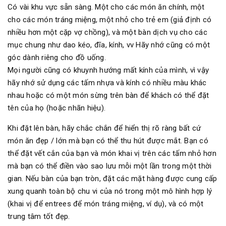
Có vài khu vực sẵn sàng. Một cho các món ăn chính, một
cho các món tráng miệng, một nhỏ cho trẻ em (giả định có
nhiều hơn một cặp vợ chồng), và một bàn dịch vụ cho các
mục chung như dao kéo, đĩa, kính, vv Hãy nhớ cũng có một
góc dành riêng cho đồ uống.
Mọi người cũng có khuynh hướng mất kính của mình, vì vậy
hãy nhớ sử dụng các tấm nhựa và kính có nhiều màu khác
nhau hoặc có một món sừng trên bàn để khách có thể đặt
tên của họ (hoặc nhãn hiệu).
Khi đặt lên bàn, hãy chắc chắn để hiển thị rõ ràng bất cứ
món ăn đẹp / lớn mà bạn có thể thu hút được mắt. Bạn có
thể đặt vết cắn của bạn và món khai vị trên các tấm nhỏ hơn
mà bạn có thể điền vào sao lưu mỗi một lần trong một thời
gian. Nếu bàn của bạn tròn, đặt các mặt hàng được cung cấp
xung quanh toàn bộ chu vi của nó trong một mô hình hợp lý
(khai vị để entrees để món tráng miệng, ví dụ), và có một
trung tâm tốt đẹp.