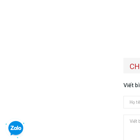
CH
Viết b