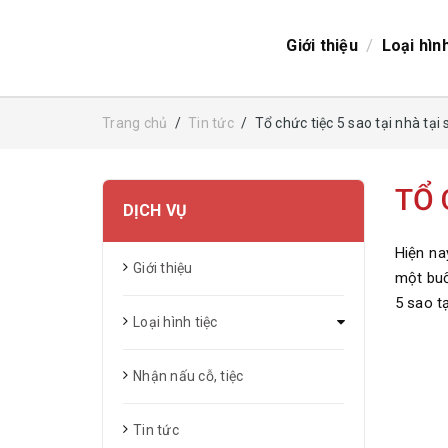
/
Giới thiệu
Loại hìn
Trang chủ
/
Tin tức
/
Tổ chức tiệc 5 sao tại nhà tại
TỔ 
DỊCH VỤ
Hiện na
Giới thiệu
một buổ
5 sao t
Loại hình tiệc
Nhận nấu cỗ, tiệc
Tin tức