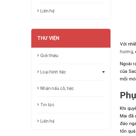
Liên hệ
THƯ VIỆN
Với nhi
hương
,
Giới thiệu
Ngoài r
của Sao
Loại hình tiệc
mỗi mó
Nhận nấu cỗ, tiệc
Phụ
Tin tức
Khi quy
Mai đã 
Liên hệ
đáo nga
tốn quá 