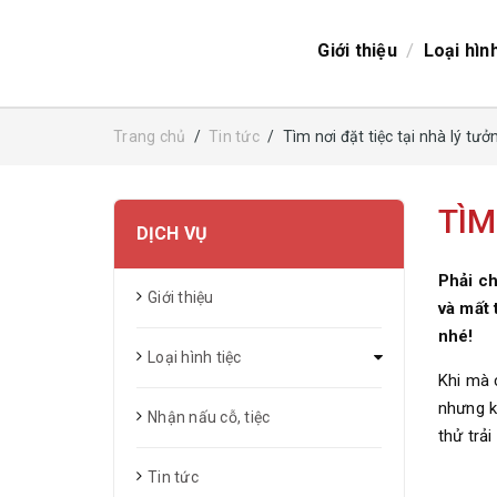
/
Giới thiệu
Loại hìn
Trang chủ
/
Tin tức
/
Tìm nơi đặt tiệc tại nhà lý tưở
TÌM
DỊCH VỤ
Phải ch
Giới thiệu
và mất 
nhé!
Loại hình tiệc
Khi mà 
nhưng k
Nhận nấu cỗ, tiệc
thử trả
Tin tức