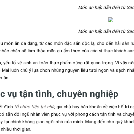
Món ăn hấp dẫn đến từ Sa
Món ăn hấp dẫn đến từ Sa
ều món ăn đa dạng, từ các món đặc sản độc lạ, cho đến hải sản 
 chắc chắn sẽ làm thỏa mãn gu ẩm thực của các vị thực khách sà
a, yếu tố vệ sinh an toàn thực phẩm cũng rất quan trọng. Vì vậy n
 Mai luôn chú ý lựa chọn những nguyên liệu tươi ngon và sạch nhấ
n ăn.
c vụ tận tình, chuyên nghiệp
ết định
tổ chức tiệc tại nhà
, gia chủ hay băn khoăn về việc bố trí n
có sẵn đội ngũ nhân viên phục vụ với phong cách tận tình và chu
y tại chính không gian ngôi nhà của mình. Mang đến cho quý khách
nhiều thời gian.