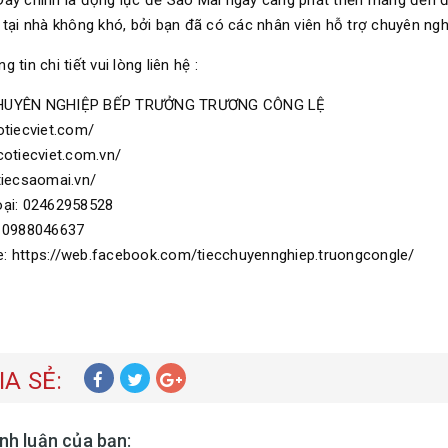
Đây chính là động lực để Sao Mai ngày càng phát triển mang đến 
c tại nhà không khó, bởi bạn đã có các nhân viên hỗ trợ chuyên ngh
g tin chi tiết vui lòng liên hệ :
HUYÊN NGHIỆP BẾP TRƯỞNG TRƯƠNG CÔNG LỆ
cotiecviet.com/
/cotiecviet.com.vn/
/tiecsaomai.vn/
oại: 02462958528
: 0988046637
: https://web.facebook.com/tiecchuyennghiep.truongcongle/
IA SẺ:
ình luận của bạn: