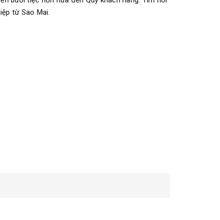
đến buổi tiệc hơn nữa đến Qúy khách hàng. Tìm nơi
iệp từ Sao Mai.