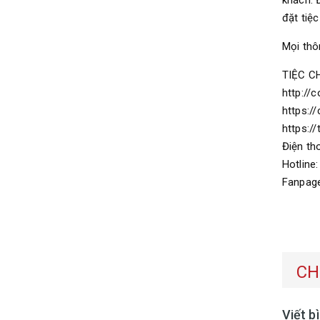
khách. 
đặt tiệ
Mọi thôn
TIỆC C
http://
https:/
https:/
Điện th
Hotline
Fanpage
CH
Viết b