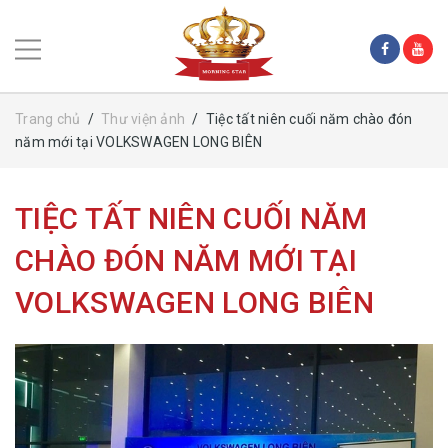
Trang chủ
/
Thư viện ảnh
/
Tiệc tất niên cuối năm chào đón
năm mới tại VOLKSWAGEN LONG BIÊN
TIỆC TẤT NIÊN CUỐI NĂM
CHÀO ĐÓN NĂM MỚI TẠI
VOLKSWAGEN LONG BIÊN