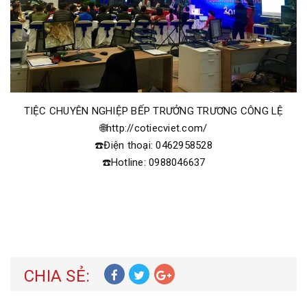
TIỆC CHUYÊN NGHIỆP BẾP TRƯỞNG TRƯƠNG CÔNG LỆ
🌐http://cotiecviet.com/
☎️Điện thoại: 0462958528
☎️Hotline: 0988046637
CHIA SẺ: