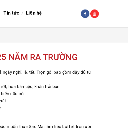
/
Tin tức
Liên hệ
 25 NĂM RA TRƯỜNG
 ngày nghỉ, lễ, tết. Trọn gói bao gồm đầy đủ từ
ướt, hoa bàn tiệc, khăn trải bàn
ế biến nấu cỗ
mắt
n
ặc muốn thuê Sao Mai làm tiệc buffet trọn gói