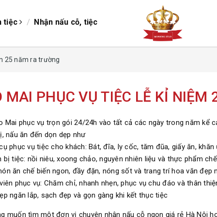
/
/
h tiệc
Nhận nấu cỗ, tiệc
ệm 25 năm ra trường
 MAI PHỤC VỤ TIỆC LỄ KỈ NIỆM
o Mai phục vụ trọn gói 24/24h vào tất cả các ngày trong năm kể cả
ị, nấu ăn đến dọn dẹp như
ụ phục vụ tiệc cho khách: Bát, đĩa, ly cốc, tăm đũa, giấy ăn, khăn 
 bị tiệc: nồi niêu, xoong chảo, nguyên nhiên liệu và thực phẩm ch
ón ăn chế biến ngon, đầy đặn, nóng sốt và trang trí hoa văn đẹp 
viên phục vụ: Chăm chỉ, nhanh nhẹn, phục vụ chu đáo và thân thiệ
ẹp ngăn lắp, sạch đẹp và gọn gàng khi kết thục tiệc
g muốn tìm một đơn vị chuyên nhận nấu cỗ ngon giá rẻ Hà Nội ho