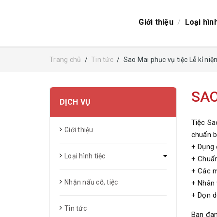
/
Giới thiệu
Loại hìn
Trang chủ
/
Tin tức
/
Sao Mai phục vụ tiệc Lễ kỉ ni
SAO
DỊCH VỤ
Tiệc Sa
Giới thiệu
chuẩn b
+ Dụng c
Loại hình tiệc
+ Chuẩn
+ Các m
Nhận nấu cỗ, tiệc
+ Nhân 
+ Dọn d
Tin tức
Bạn đan