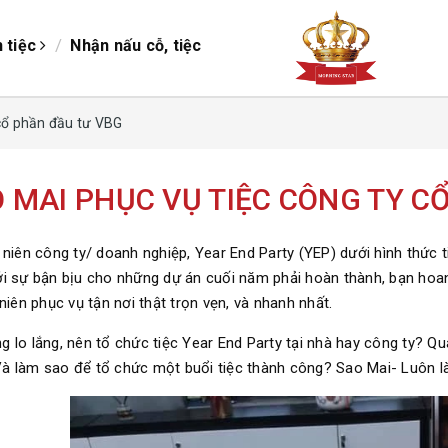
/
/
h tiệc
Nhận nấu cỗ, tiệc
 cổ phần đầu tư VBG
 MAI PHỤC VỤ TIỆC CÔNG TY C
t niên công ty/ doanh nghiệp, Year End Party (YEP) dưới hình thức 
ới sự bận bịu cho những dự án cuối năm phải hoàn thành, bạn ho
 niên phục vụ tận nơi thật trọn vẹn, và nhanh nhất.
g lo lắng, nên tổ chức tiệc Year End Party tại nhà hay công ty? Q
à làm sao để tổ chức một buổi tiệc thành công? Sao Mai- Luôn l