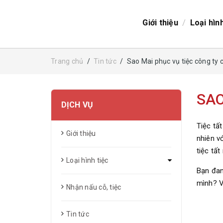
/
Giới thiệu
Loại hìn
Trang chủ
/
Tin tức
/
Sao Mai phục vụ tiệc công ty
SAO
DỊCH VỤ
Tiệc tấ
Giới thiệu
nhiên v
tiệc tất
Loại hình tiệc
Bạn đan
mình? V
Nhận nấu cỗ, tiệc
Tin tức