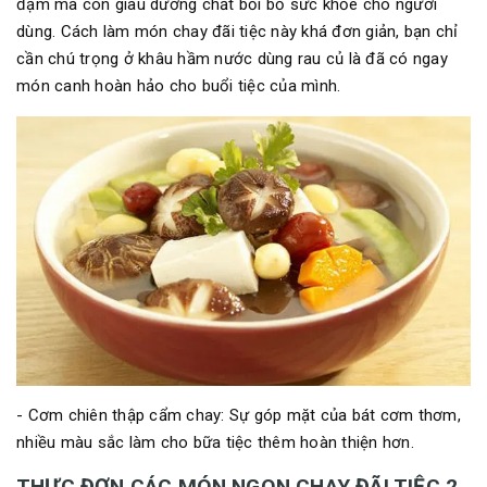
đạm mà còn giàu dưỡng chất bồi bổ sức khỏe cho người
dùng. Cách làm món chay đãi tiệc này khá đơn giản, bạn chỉ
cần chú trọng ở khâu hầm nước dùng rau củ là đã có ngay
món canh hoàn hảo cho buổi tiệc của mình.
- Cơm chiên thập cẩm chay: Sự góp mặt của bát cơm thơm,
nhiều màu sắc làm cho bữa tiệc thêm hoàn thiện hơn.
THỰC ĐƠN CÁC MÓN NGON CHAY ĐÃI TIỆC 2