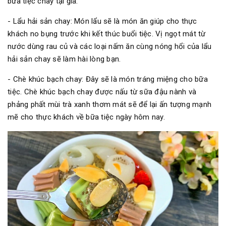
bữa tiệc chay tại gia.
- Lẩu hải sản chay: Món lẩu sẽ là món ăn giúp cho thực
khách no bụng trước khi kết thúc buổi tiệc. Vị ngọt mát từ
nước dùng rau củ và các loại nấm ăn cùng nóng hổi của lẩu
hải sản chay sẽ làm hài lòng bạn.
- Chè khúc bạch chay: Đây sẽ là món tráng miệng cho bữa
tiệc. Chè khúc bạch chay được nấu từ sữa đậu nành và
phảng phất mùi trà xanh thơm mát sẽ để lại ấn tượng mạnh
mẽ cho thực khách về bữa tiệc ngày hôm nay.