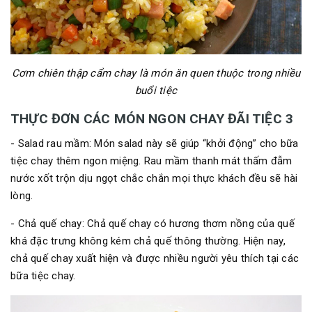
Cơm chiên thập cẩm chay là món ăn quen thuộc trong nhiều
buổi tiệc
THỰC ĐƠN CÁC MÓN NGON CHAY ĐÃI TIỆC 3
- Salad rau mầm: Món salad này sẽ giúp “khởi động” cho bữa
tiệc chay thêm ngon miệng. Rau mầm thanh mát thấm đẫm
nước xốt trộn dịu ngọt chắc chắn mọi thực khách đều sẽ hài
lòng.
- Chả quế chay: Chả quế chay có hương thơm nồng của quế
khá đặc trưng không kém chả quế thông thường. Hiện nay,
chả quế chay xuất hiện và được nhiều người yêu thích tại các
bữa tiệc chay.